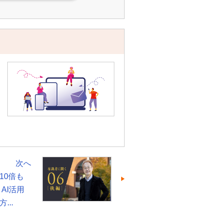
次へ
10倍も
 AI活用
...