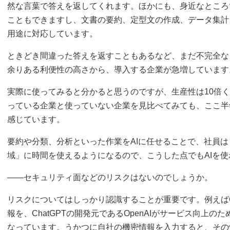
然な言葉で答えを返してくれます。ほかにも、身近なところで
こともできますし、文書の要約、定型文の作成、データ集計
用途に対応しています。
ときどき間違った答えを返すこともあるなど、まだ不完全な
余りある利便性の高さから、導入する企業が急増しています
実際に使ってみると分かると思うのですが、生産性は10倍くら
っている企業と使っていない企業を見比べてみても、ここ半
感じています。
要約や分類、分析といった作業をAIに任せることで、社員
域」に時間を使えるようになるので、こうした点でもAIを
――セキュリティ面などのリスクはないのでしょうか。
リスクについてはしっかり認識することが重要です。例えばC
報を、ChatGPTの開発元であるOpenAIがサービス向上
なっています。うかつに自社の機密情報を入力すると、その