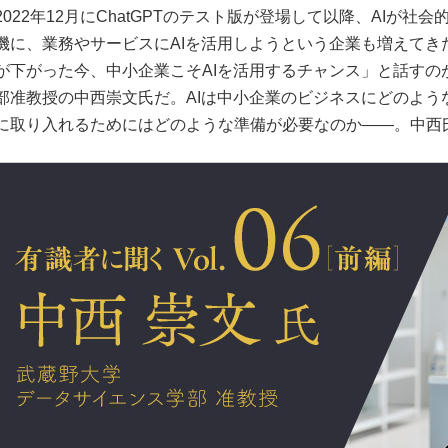
2022年12月にChatGPTのテスト版が登場して以降、AIが
機に、業務やサービスにAIを活用しようという企業も増えてき
が下がった今、中小企業こそAIを活用するチャンス」と話すの
部准教授の中西崇文氏だ。AIは中小企業のビジネスにどのよう
に取り入れるためにはどのような準備が必要なのか――。中西