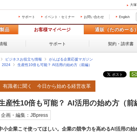
大塚
サポート
イベント・セミナー
お問い合わせ
English
製品
お客様マイページ
通販（たのめーる
情報
サポート
契約・請求書
ビジネスお役立ち情報
がんばる企業応援マガジン
2024
生産性10倍も可能？ AI活用の始め方（前編）
有識者に聞く 今日から始める経営改革
生産性10倍も可能？ AI活用の始め方（前
企画・編集：JBpress
中小企業こそ使ってほしい。企業の競争力を高めるAI活用の始