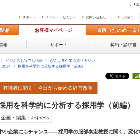
大塚
サポート
イベント・セミナー
お問い合わせ
English
製品
お客様マイページ
通販（たのめーる
情報
サポート
契約・請求書
ビジネスお役立ち情報
がんばる企業応援マガジン
2024
採用を科学的に分析する採用学（前編）
有識者に聞く 今日から始める経営改革
採用を科学的に分析する採用学（前編）
企画・編集：JBpress
中小企業にもチャンス――採用学の服部泰宏教授に聞く、変化