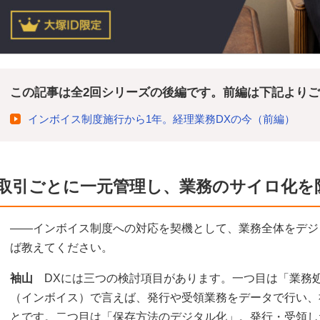
この記事は全2回シリーズの後編です。前編は下記より
インボイス制度施行から1年。経理業務DXの今（前編）
取引ごとに一元管理し、業務のサイロ化を
――インボイス制度への対応を契機として、業務全体をデジ
ば教えてください。
袖山
DXには三つの検討項目があります。一つ目は「業務
（インボイス）で言えば、発行や受領業務をデータで行い、
とです。二つ目は「保存方法のデジタル化」。発行・受領し