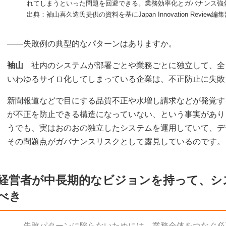
れてしまうといった問題を回避できる。業務効率化とガバナンス強
出典：袖山喜久造氏提供の資料を基にJapan Innovation Review
――失敗例の典型的なパターンはありますか。
袖山
社内のシステムが部署ごとや業務ごとに独立して、全
いわゆるサイロ化してしまっている企業は、不正防止に失敗
新聞報道などで目にする品質不正や水増し請求などが発覚す
が不正を防止できる構造になっていない、という事実があり
うでも、実はおのおの独立したシステムを運用していて、デ
その問題点がガバナンスリスクとして露見しているのです。
経営者が中長期的なビジョンを持って、シ
べき
――失敗パターンに陥らないためには、業務全体をつなぐ必