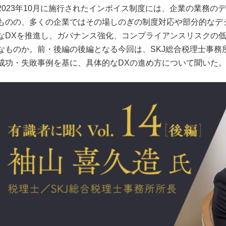
2023年10月に施行されたインボイス制度には、企業の業務の
ものの、多くの企業ではその場しのぎの制度対応や部分的なデ
なDXを推進し、ガバナンス強化、コンプライアンスリスクの
なものか。前・後編の後編となる今回は、SKJ総合税理士事務
成功・失敗事例を基に、具体的なDXの進め方について聞いた