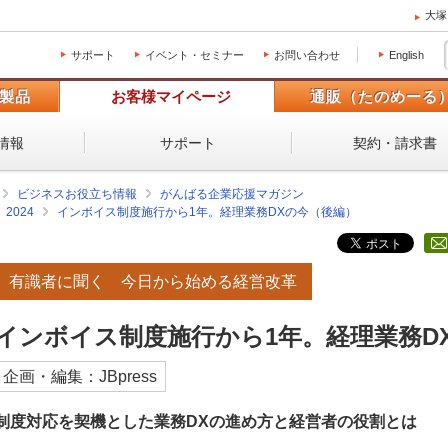
大塚
サポート
イベント・セミナー
お問い合わせ
English
製品
お客様マイページ
通販（たのめーる
情報
サポート
契約・請求書
ビジネスお役立ち情報
がんばる企業応援マガジン
2024
インボイス制度施行から1年。経理業務DXの今（後編）
有識者に聞く 今日から始める経営改革
インボイス制度施行から1年。経理業務D
企画・編集：JBpress
制度対応を契機とした業務DXの進め方と経営者の役割とは