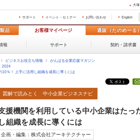
大塚
サポート
イベント・セミナー
お問い合わせ
English
製品
お客様マイページ
通販（たのめーる
情報
サポート
契約・請求書
ビジネスお役立ち情報
がんばる企業応援マガジン
2024
10％！ 上手に活用し組織を成長に導くには
図解で読みとく 中小企業ビジネスナビ
支援機関を利用している中小企業はたった
し組織を成長に導くには
企画・編集：株式会社アーキテクチャー