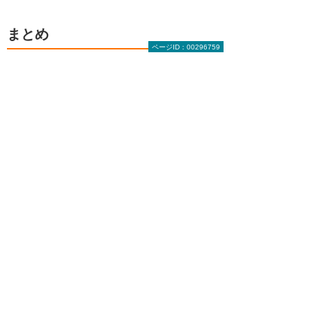
まとめ
ページID：00296759
サイバー攻撃の脅威が年々高まる中では、サイ
バーセキュリティ研修や演習を実施し、そのセ
キュリティレベルを高めておくことが大切で
す。一人情シスが全てを検討、実施することは
難しいため、外部の研修やeラーニングなどを
活用し、無理のない範囲から実施するとよいで
しょう。
著者紹介：金指 歩
ライター・編集者。新卒で信託銀行に入社し
営業担当者として勤務したのち、不動産会社
や証券会社、ITベンチャーを経て独立。金融
やビジネス、人材系の取材記事やコラム記事
を制作している。