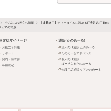
ビジネスお役立ち情報
【連載終了】ティータイムに読めるIT情報誌 IT Time
ウェアの脅威
お客様マイページ
通販(たのめーる)
お役立ち情報
法人向け通販 たのめーる
サポート
たのめーるアドバンス
契約・請求書
個人向け通販
ぱーそなるたのめーる
各種設定
介護用品通販 ケアたのめーる