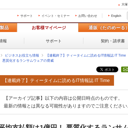
大塚
サポート
イベント・セミナー
お問い合わせ
English
製品
お客様マイページ
通販（たのめーる
情報
サポート
契約・請求書
ビジネスお役立ち情報
【連載終了】ティータイムに読めるIT情報誌 IT Time
！ 悪質化するランサムウェアの脅威
【連載終了】ティータイムに読めるIT情報誌 IT Time
【アーカイブ記事】以下の内容は公開日時点のものです。
最新の情報とは異なる可能性がありますのでご注意ください
平均支払額は1億円！ 悪質化するランサ