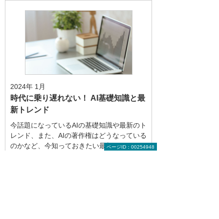
2024年 1月
時代に乗り遅れない！ AI基礎知識と最
新トレンド
今話題になっているAIの基礎知識や最新のト
レンド、また、AIの著作権はどうなっている
のかなど、今知っておきたい最新のAIに関す
ページID：00254948
る話題をご紹介します。
お役立ち情報トップへ戻る