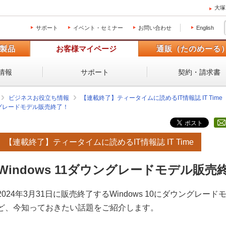
大塚
サポート
イベント・セミナー
お問い合わせ
English
製品
お客様マイページ
通販（たのめーる
情報
サポート
契約・請求書
ビジネスお役立ち情報
【連載終了】ティータイムに読めるIT情報誌 IT Time
ウングレードモデル販売終了！
【連載終了】ティータイムに読めるIT情報誌 IT Time
Windows 11ダウングレードモデル販売
2024年3月31日に販売終了するWindows 10にダウングレード
ど、今知っておきたい話題をご紹介します。