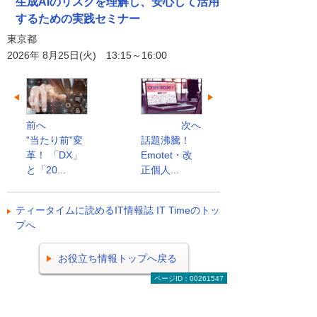
生成AIのリスクを理解し、安心して活用
するための実践セミナー
東京都
2026年 8月25日(火) 13:15～16:00
前へ
次へ
”当たり前”変
話題沸騰！
革！ 「DX」
Emotet・改
と「20...
正個人...
ティータイムに読めるIT情報誌 IT Timeのトッ
プへ
お役立ち情報トップへ戻る
ページID：00261547
ナビゲーションメニュー