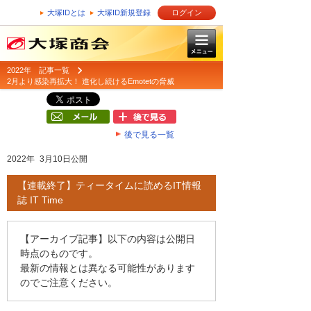
大塚IDとは
大塚ID新規登録
ログイン
2022年 記事一覧
2月より感染再拡大！ 進化し続けるEmotetの脅威
後で見る一覧
2022年 3月10日公開
【連載終了】ティータイムに読めるIT情報
誌 IT Time
【アーカイブ記事】以下の内容は公開日
時点のものです。
最新の情報とは異なる可能性があります
のでご注意ください。