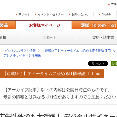
大塚
サポート
イベント・セミナー
お問い合わせ
English
製品
お客様マイページ
通販（たのめーる
情報
サポート
契約・請求書
ビジネスお役立ち情報
【連載終了】ティータイムに読めるIT情報誌 IT Time
！ デジタルサイネージ活用術
【連載終了】ティータイムに読めるIT情報誌 IT Time
【アーカイブ記事】以下の内容は公開日時点のものです。
最新の情報とは異なる可能性がありますのでご注意ください
広告以外でも大活躍！ デジタルサイネー