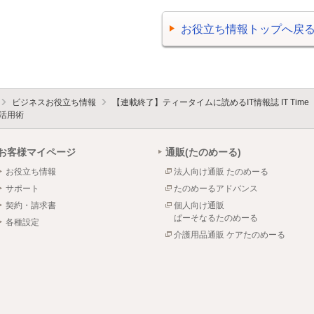
お役立ち情報トップへ戻
ビジネスお役立ち情報
【連載終了】ティータイムに読めるIT情報誌 IT Time
活用術
お客様マイページ
通販(たのめーる)
お役立ち情報
法人向け通販 たのめーる
サポート
たのめーるアドバンス
契約・請求書
個人向け通販
ぱーそなるたのめーる
各種設定
介護用品通販 ケアたのめーる