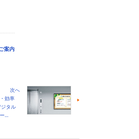
でご案内
次へ
・効率
デジタル
...