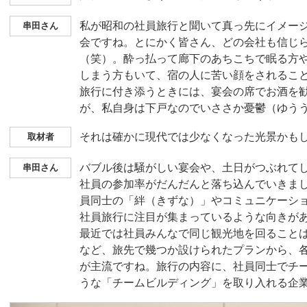
私が昭和の社員旅行と聞いて真っ先にイメー
串田さん
会ですね。とにかく皆さん、どの会社も信じ
（笑）。酔っ払って廊下のあちこちで眠る方
しまう方もいて、宿の人に苦い顔をされるこ
旅行に付き添うときには、宴会の席でお酒を
が、私自身は下戸なのでいささか憂鬱（ゆう
それは確かに現代では少なくなった光景かも
取材者
バブル後は騒がしい宴会や、土日がつぶれて
串田さん
社員の参加率がだんだんと落ち込んでいきま
員同士の「絆（きずな）」やコミュニケーシ
社員旅行に注目が集まっているような向きが
最近では社員みんなで同じ観光地を回ること
など、旅先で幾つか設けられたプランから、
が主流ですね。旅行の内容に、社員同士でチ
うな「チームビルディング」を取り入れる企