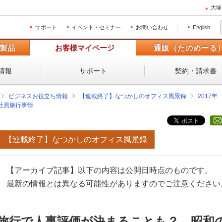
大塚
サポート
イベント・セミナー
お問い合わせ
English
製品
お客様マイページ
通販（たのめーる
情報
サポート
契約・請求書
ビジネスお役立ち情報
【連載終了】なつかしのオフィス風景録
2017
社員旅行事情
【連載終了】なつかしのオフィス風景録
【アーカイブ記事】以下の内容は公開日時点のものです。
最新の情報とは異なる可能性がありますのでご注意ください
旅行で人事評価が決まることも？ 昭和