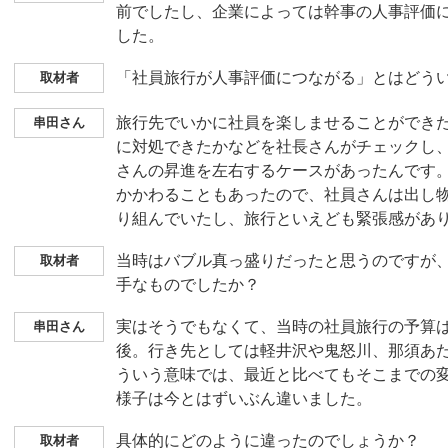
前でしたし、企業によっては幹事の人事評価
した。
「社員旅行が人事評価につながる」とはどう
取材者
旅行先でいかに社員を楽しませることができ
串田さん
に対処できたかなどを社長さんがチェックし
さんの昇進を左右するケースがあったんです
かかわることもあったので、社員さんは出し
り組んでいたし、旅行といえども緊張感があ
当時はバブル真っ盛りだったと思うのですが
取材者
手なものでしたか？
実はそうでもなくて、当時の社員旅行の予算は一
串田さん
後。行き先としては軽井沢や鬼怒川、那須あ
ういう意味では、最近と比べてもそこまでの
様子は今とはずいぶん違いました。
具体的にどのように違ったのでしょうか？
取材者