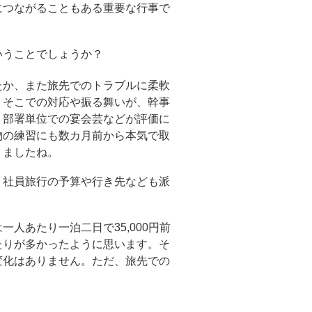
につながることもある重要な行事で
いうことでしょうか？
たか、また旅先でのトラブルに柔軟
、そこでの対応や振る舞いが、幹事
。部署単位での宴会芸などが評価に
物の練習にも数カ月前から本気で取
りましたね。
、社員旅行の予算や行き先なども派
人あたり一泊二日で35,000円前
たりが多かったように思います。そ
変化はありません。ただ、旅先での