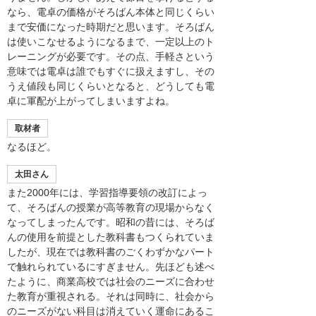
なら、電卓の価格がそろばん本体と同じくらい
まで安価になった時期だと思います。そろばん
は使いこなせるようになるまで、一定以上のト
レーニングが必要です。その点、手軽さという
意味では電卓は誰でもすぐに扱えますし、その
うえ値段も同じくらいとなると、どうしても電
卓に軍配が上がってしまいますよね。
取材者
なるほど。
太田さん
また2000年には、学習指導要領の改訂によっ
て、そろばんの授業が高等教育の現場からなく
なってしまったんです。昭和の昔には、そろば
んの使用を前提とした教科書もつくられていま
したが、現在では教科書のごくわずかなパート
で触れられているにすぎません。先ほども述べ
たように、商業高校では社会のニーズに合わせ
た教育が重視される。それは同時に、社会から
のニーズがない科目は消えていく運命にあるこ