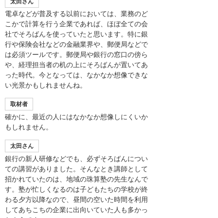
太田さん
電卓などが普及する以前においては、業務のど
こかで計算を行う企業であれば、ほぼ全ての会
社でそろばんを使っていたと思います。特に銀
行や保険会社などの金融業界や、郵便局などで
は必須ツールです。郵便局や銀行の窓口の傍ら
や、経理担当者の机の上にそろばんが置いてあ
った時代。今となっては、なかなか想像できな
い光景かもしれませんね。
取材者
確かに、最近の人にはなかなか想像しにくいか
もしれません。
太田さん
銀行の新人研修などでも、必ずそろばんについ
ての講習がありました。そんなとき講師として
招かれていたのは、地域の珠算塾の先生なんで
す。塾が忙しくなるのは子どもたちの学校が終
わる夕方以降なので、昼間の空いた時間を利用
してあちこちの企業に出向いていた人も多かっ