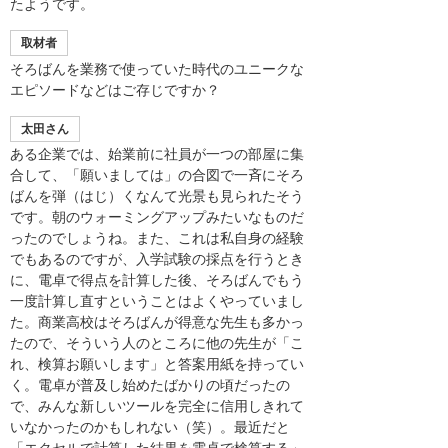
たようです。
取材者
そろばんを業務で使っていた時代のユニークな
エピソードなどはご存じですか？
太田さん
ある企業では、始業前に社員が一つの部屋に集
合して、「願いましては」の合図で一斉にそろ
ばんを弾（はじ）くなんて光景も見られたそう
です。朝のウォーミングアップみたいなものだ
ったのでしょうね。また、これは私自身の経験
でもあるのですが、入学試験の採点を行うとき
に、電卓で得点を計算した後、そろばんでもう
一度計算し直すということはよくやっていまし
た。商業高校はそろばんが得意な先生も多かっ
たので、そういう人のところに他の先生が「こ
れ、検算お願いします」と答案用紙を持ってい
く。電卓が普及し始めたばかりの頃だったの
で、みんな新しいツールを完全に信用しきれて
いなかったのかもしれない（笑）。最近だと