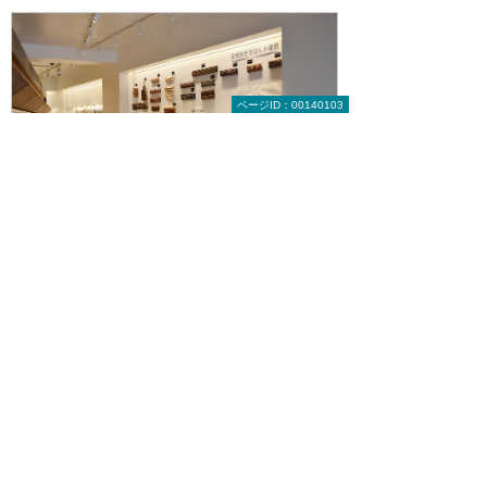
ページID：00140103
日本そろばん資料館
日本の伝統文化でもある「そろばん」の継承
とさらなる発展を目的に、公益社団法人全国
珠算教育連盟が2013年に開設した資料館。
約700丁ものそろばんの展示をはじめ、約
1,500冊におよぶ珠算関連の古書、そろばん
グッズ等の充実した資料を所蔵。珠算教育に
関する情報発信基地の役目を担うことも目指
している。