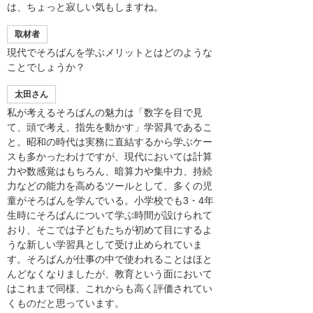
は、ちょっと寂しい気もしますね。
取材者
現代でそろばんを学ぶメリットとはどのような
ことでしょうか？
太田さん
私が考えるそろばんの魅力は「数字を目で見
て、頭で考え、指先を動かす」学習具であるこ
と。昭和の時代は実務に直結するから学ぶケー
スも多かったわけですが、現代においては計算
力や数感覚はもちろん、暗算力や集中力、持続
力などの能力を高めるツールとして、多くの児
童がそろばんを学んでいる。小学校でも3・4年
生時にそろばんについて学ぶ時間が設けられて
おり、そこでは子どもたちが初めて目にするよ
うな新しい学習具として受け止められていま
す。そろばんが仕事の中で使われることはほと
んどなくなりましたが、教育という面において
はこれまで同様、これからも高く評価されてい
くものだと思っています。