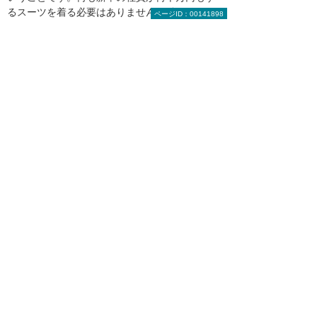
るスーツを着る必要はありません。働き始めは
ページID：00141898
既製品で十分です。しかし、役職が上がるごと
に相応の服を着るようにした方がいいですね。
当たり前のものを当たり前に着て、その中で
「お、良い洋服着てるね」と思われるのが一番
の正解だと思います。
髙橋洋服店
1903年創業。銀座で一番長い歴史を持つ注
文洋服店。四代目店主の高橋純さんは、イギ