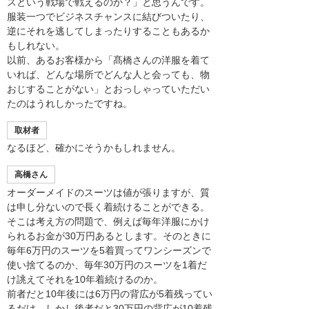
スという戦場で戦えるのか？」と思うんです。
服装一つでビジネスチャンスに結びついたり、
逆にそれを逃してしまったりすることもあるか
もしれない。
以前、あるお客様から「髙橋さんの洋服を着て
いれば、どんな場所でどんな人と会っても、物
おじすることがない」とおっしゃっていただい
たのはうれしかったですね。
取材者
なるほど、確かにそうかもしれません。
高橋さん
オーダーメイドのスーツは値が張りますが、質
は申し分ないので長く着続けることができる。
そこは考え方の問題で、例えば毎年洋服にかけ
られるお金が30万円あるとします。そのときに
毎年6万円のスーツを5着買ってワンシーズンで
使い捨てるのか、毎年30万円のスーツを1着だ
け誂えてそれを10年着続けるのか。
前者だと10年後には6万円の背広が5着残ってい
るだけ。しかし後者だと30万円の背広が10着残