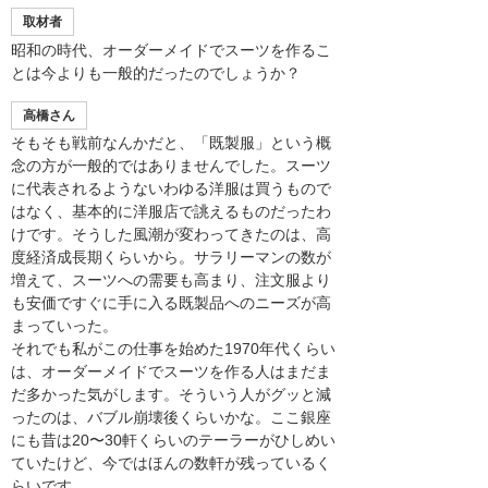
取材者
昭和の時代、オーダーメイドでスーツを作るこ
とは今よりも一般的だったのでしょうか？
高橋さん
そもそも戦前なんかだと、「既製服」という概
念の方が一般的ではありませんでした。スーツ
に代表されるようないわゆる洋服は買うもので
はなく、基本的に洋服店で誂えるものだったわ
けです。そうした風潮が変わってきたのは、高
度経済成長期くらいから。サラリーマンの数が
増えて、スーツへの需要も高まり、注文服より
も安価ですぐに手に入る既製品へのニーズが高
まっていった。
それでも私がこの仕事を始めた1970年代くらい
は、オーダーメイドでスーツを作る人はまだま
だ多かった気がします。そういう人がグッと減
ったのは、バブル崩壊後くらいかな。ここ銀座
にも昔は20〜30軒くらいのテーラーがひしめい
ていたけど、今ではほんの数軒が残っているく
らいです。