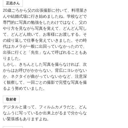
正志さん
20歳ごろから父の出張撮影に付いて、料理屋さ
んや結婚式場に行き始めましたね。学校などで
専門的に写真の勉強をしたわけではなく、父の
やり方を見ながら写真を覚えて、どんどん写し
て、どんどん焼いて、お客様にお渡しする。そ
の繰り返しで仕事を覚えていきました。その時
代はカメラが一般に出回っていなかったので、
出張に行くと「先生」なんて呼ばれることもあ
りました。
しかし、きちんとした写真を撮らなければ、次
からはお呼びがかからない。背広にヨレがない
か、ネクタイが曲がっていないかなど、注意深
く観察して、一回ごとの撮影で完璧な写真を撮
るよう努めていました。
取材者
デジタルと違って、フィルムカメラだと、どん
なふうに写っているか出来上がるまで分からな
い緊張感もありますよね。