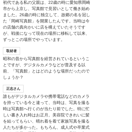
初代である私の父親は、22歳の時に愛知県岡崎
市から上京し、写真館で見習いとして働き始め
ました。26歳の時に独立して、故郷の名を冠し
た「岡崎写真館」を開業したんです。当時は今
の店舗の真向かいに店を構えていたそうです
が、戦後になって現在の場所に移転して以来、
ずっとこの場所でやっています。
取材者
昭和の昔から写真館を経営されているというこ
とですが、デジタルカメラなどが普及する以
前、「写真館」とはどのような場所だったので
しょうか？
正志さん
誰もがデジタルカメラや携帯電話などのカメラ
を持っている今と違って、当時は、写真を撮る
時は写真館へ行くのが当たり前でした。特に忙
しい書き入れ時はお正月。美容院できれいに髪
を結ってもらい、晴れ着を着て家族写真を撮る
人たちが多かった。もちろん、成人式や卒業式