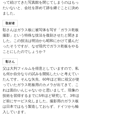
って続けてきた写真館を閉じてしまうのはもっ
たいないと、会社を辞めて跡を継ぐことに決め
ました。
取材者
彰さんはガラス板に被写体を写す「ガラス乾板
撮影」という特殊な技法を復刻させたと聞きま
した。この技法は明治から昭和にかけて盛んだ
ったそうですが、なぜ現代でガラス乾板をやる
ことにしたのでしょうか？
彰さん
父は大判フィルムを得意としていますので、私
も何か自分なりの試みを開拓したいと考えてい
たんです。そんな矢先、60年ほど前に祖父が使
っていたガラス乾板用のカメラが出てきて、こ
れは面白いんじゃないかと思いまして。現像の
技術を習得するまでに5年ほど研究して、3年ほ
ど前にサービス化しました。撮影用のガラス板
は日本ではもう製造しておらず、ドイツから輸
入しています。