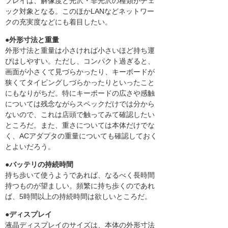
プレイは、解像度と光沢・非光沢の種類がチェ
ック対象となる。このほかLANなどネットワー
クの充実度などにも着目したい。
●外形寸法と重量
外形寸法と重量は小さければ小さいほど持ち運
びはしやすい。ただし、コンパクト過ぎると、
画面が小さくて見づらかったり、キーボードが
狭くてタイピングしづらかったりといったこと
にもなりがちだ。特にキーボードの広さや感触
については残念ながらスペックだけでは分から
ないので、これは店頭で触ってみて確認したい
ところだ。また、重さについては本体だけでな
く、ACアダプタの重量についても確認しておく
とよいだろう。
●バッテリの持続時間
持ち歩いて使うようであれば、なるべく長時間
持つものが望ましい。頻繁に持ち歩くのであれ
ば、5時間以上の持続時間は欲しいところだ。
●ディスプレイ
液晶ディスプレイのサイズは、本体の外形寸法