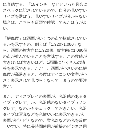
に直結する。「15インチ」などといった具合に
スペックに記されているので、自分の見やすい
サイズを選ぼう。見やすいサイズが分からない
場合は、こちらも店頭で確認してみたほうがよ
い。
「解像度」は画面がいくつの点で構成されてい
るかを示すもの。例えば「1,920×1,080」な
ら、画面の横方向に1,920個、縦方向に1,080個
の点が並んでいることを意味する。この数値が
大きければ大きいほど、1画面にたくさんの情
報を表示できる。ただし、画面が小さいのに解
像度が高過ぎると、今度はアイコンや文字が小
さく表示されて見づらくなってしまうので要注
意だ。
また、ディスプレイの表面が、光沢感のあるタ
イプ（グレア）か、光沢感のないタイプ（ノン
グレア）なのかもチェックしておきたい。光沢
タイプは写真などを色鮮やかに表示できるが、
表面がピカピカなので、蛍光灯などの光を反射
しやすい。特に長時間使用が前提のビジネス用