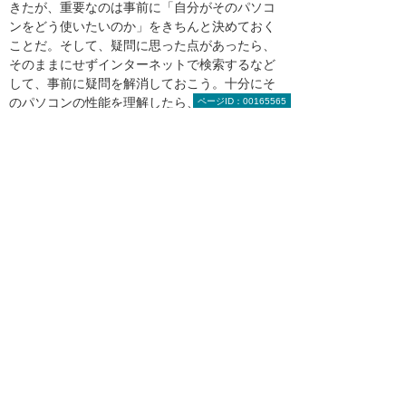
きたが、重要なのは事前に「自分がそのパソコ
ンをどう使いたいのか」をきちんと決めておく
ことだ。そして、疑問に思った点があったら、
そのままにせずインターネットで検索するなど
して、事前に疑問を解消しておこう。十分にそ
のパソコンの性能を理解したら、あとは予算と
ページID：00165565
照らし合わせつつ、購入する製品を決めるとよ
いだろう。
ノートパソコンは、全体の重量や液晶ディスプ
レイの解像度などをきちんとチェックしておき
たい。デスクトップと違ってパーツごとの買い