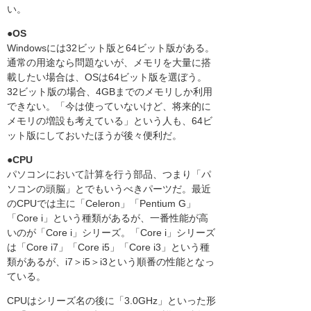
い。
●OS
Windowsには32ビット版と64ビット版がある。
通常の用途なら問題ないが、メモリを大量に搭
載したい場合は、OSは64ビット版を選ぼう。
32ビット版の場合、4GBまでのメモリしか利用
できない。「今は使っていないけど、将来的に
メモリの増設も考えている」という人も、64ビ
ット版にしておいたほうが後々便利だ。
●CPU
パソコンにおいて計算を行う部品、つまり「パ
ソコンの頭脳」とでもいうべきパーツだ。最近
のCPUでは主に「Celeron」「Pentium G」
「Core i」という種類があるが、一番性能が高
いのが「Core i」シリーズ。「Core i」シリーズ
は「Core i7」「Core i5」「Core i3」という種
類があるが、i7＞i5＞i3という順番の性能となっ
ている。
CPUはシリーズ名の後に「3.0GHz」といった形