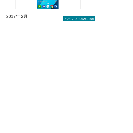
2017年 2月
ページID：00263258
スマートフォンのホーム画面をカスタ
マイズして使いやすくする
スマートフォンのホーム画面を自分が使い
やすように設定しておくと、作業効率も上
がる。そこで今回は、AndroidとiPhoneそれ
ぞれのスマートフォンのホーム画面のカス
タマイズ方法を具体的に解説する。