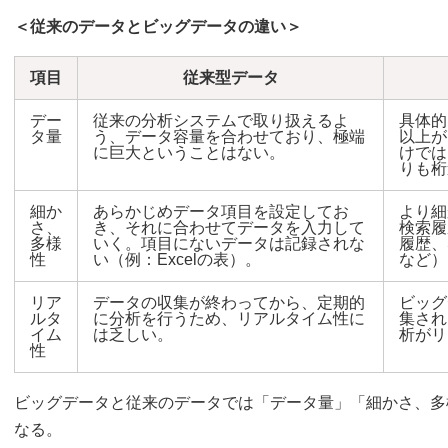
＜従来のデータとビッグデータの違い＞
項目
従来型データ
デー
従来の分析システムで取り扱えるよ
具体的
タ量
う、データ容量を合わせており、極端
以上が
に巨大ということはない。
けでは
りも桁
細か
あらかじめデータ項目を設定してお
より細
さ、
き、それに合わせてデータを入力して
検索履
多様
いく。項目にないデータは記録されな
履歴、
性
い（例：Excelの表）。
など）
リア
データの収集が終わってから、定期的
ビッグ
ルタ
に分析を行うため、リアルタイム性に
集され
イム
は乏しい。
析がリ
性
ビッグデータと従来のデータでは「データ量」「細かさ、多
なる。