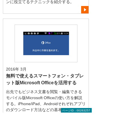
ンに役立てるテクニックを紹介する。
2016年 3月
無料で使えるスマートフォン・タブレ
ット版Microsoft Officeを活用する
出先でもビジネス文書を閲覧・編集できる
モバイル版Microsoft Officeの使い方を解説
する。iPhone/iPad、Androidそれぞれアプリ
のダウンロード方法などの基本操作にはじ
ページID：00263257
まり、有料のOffice 365サブスクリプション
を利用することで使えるプレミアム機能ま
でを紹介。無料で使える機能が明確に分か