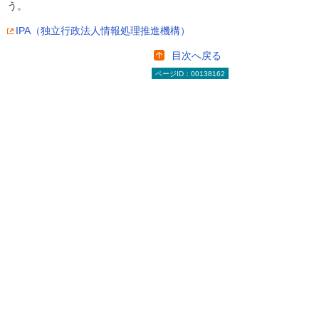
う。
IPA（独立行政法人情報処理推進機構）
目次へ戻る
ページID：00138162
【お知らせ】がんばる企業応援マ
ガジン最新記事のご紹介
2026年 8月 4日
成功法則をまねするより現実的な「失敗学」
（前編）
2026年 7月28日
基本から考える「休日」
2026年 7月28日
データから学ぶ知的財産権の今。技術力・ブ
ランド保護や資金調達のために