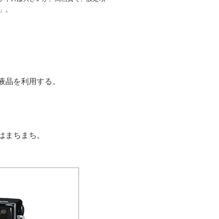
D」。
液晶を利用する。
はまちまち。