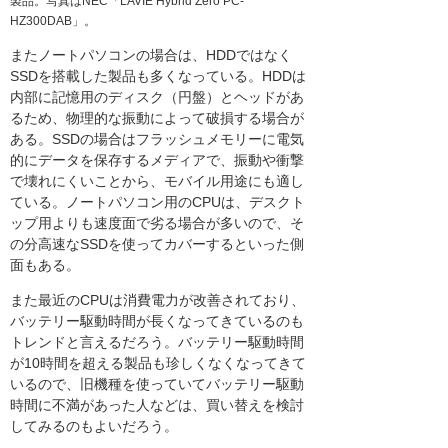
製品。写真はNEC「LAVIE Hybrid Zero PC-
HZ300DAB」。
またノートパソコンの場合は、HDDではなく
SSDを搭載した製品も多くなっている。HDDは
内部に記憶用のディスク（円盤）とヘッドがあ
るため、物理的な振動によって破損する場合が
ある。SSDの場合はフラッシュメモリーに電気
的にデータを保存するメディアで、振動や衝撃
で壊れにくいことから、モバイル用途にも適し
ている。ノートパソコン用のCPUは、デスクト
ップ用よりも速度面で劣る場合が多いので、そ
の分高速なSSDを使ってカバーするといった側
面もある。
また最近のCPUは消費電力が改善されており、
バッテリー駆動時間が長くなってきているのも
トレンドと言えるだろう。バッテリー駆動時間
が10時間を超える製品も珍しくなくなってきて
いるので、旧機種を使っていてバッテリー駆動
時間に不満があった人などは、買い替えを検討
してみるのもよいだろう。