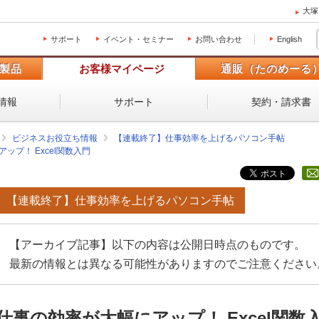
大塚
サポート
イベント・セミナー
お問い合わせ
English
製品
お客様マイページ
通販（たのめーる
情報
サポート
契約・請求書
ビジネスお役立ち情報
【連載終了】仕事効率を上げるパソコン手帖
ップ！ Excel関数入門
【連載終了】仕事効率を上げるパソコン手帖
【アーカイブ記事】以下の内容は公開日時点のものです。
最新の情報とは異なる可能性がありますのでご注意ください
仕事の効率が大幅にアップ！ Excel関数