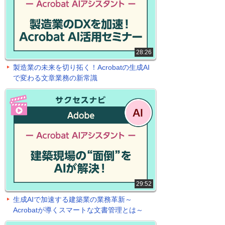
28:26
製造業の未来を切り拓く！Acrobatの生成AI
で変わる文章業務の新常識
29:52
生成AIで加速する建築業の業務革新～
Acrobatが導くスマートな文書管理とは～