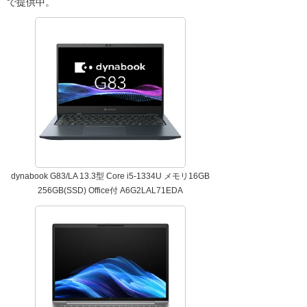
で提供中。
dynabook G83/LA 13.3型 Core i5-1334U メモリ16GB
256GB(SSD) Office付 A6G2LAL71EDA