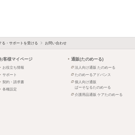
する・サポートを受ける
お問い合わせ
お客様マイページ
通販(たのめーる)
お役立ち情報
法人向け通販 たのめーる
サポート
たのめーるアドバンス
契約・請求書
個人向け通販
ぱーそなるたのめーる
各種設定
介護用品通販 ケアたのめーる