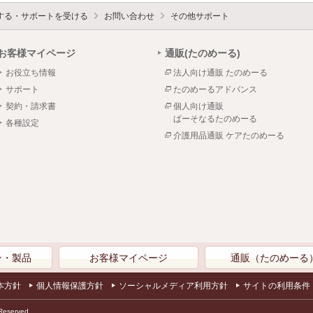
する・サポートを受ける
お問い合わせ
その他サポート
お客様マイページ
通販(たのめーる)
お役立ち情報
法人向け通販 たのめーる
サポート
たのめーるアドバンス
契約・請求書
個人向け通販
ぱーそなるたのめーる
各種設定
介護用品通販 ケアたのめーる
ン・製品
お客様マイページ
通販（たのめーる
本方針
個人情報保護方針
ソーシャルメディア利用方針
サイトの利用条件
Reserved.