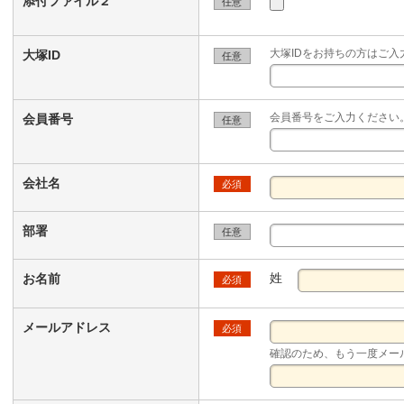
添付ファイル２
任意
大塚IDをお持ちの方はご入
大塚ID
任意
会員番号をご入力ください
会員番号
任意
会社名
必須
部署
任意
姓
お名前
必須
メールアドレス
必須
確認のため、もう一度メー