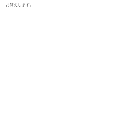
お答えします。
ナビゲーションメニュー
問い合わせをする・サポートを受ける
修理のご依頼
コピー機・複合機・FAX
PC関連機器
サーバー機器
ビジネスフォン
TV会議システム
O-CNET
お問い合わせ