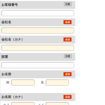
お客様番号
任意
会社名
必須
会社名（カナ）
必須
部署
任意
お名前
必須
姓
名
お名前（カナ）
必須
セイ
メイ