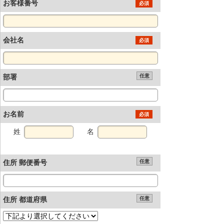
お客様番号
必須
会社名
必須
部署
任意
お名前
必須
姓
名
住所 郵便番号
任意
住所 都道府県
任意