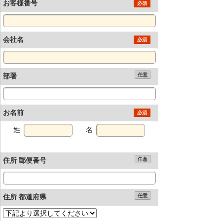
お客様番号
必須
会社名
必須
部署
任意
お名前
必須
姓
名
住所 郵便番号
任意
住所 都道府県
任意