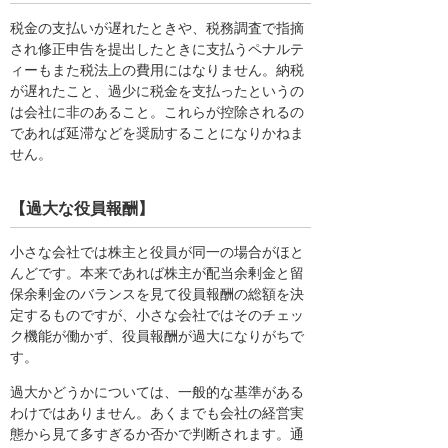
税金の支払いが遅れたときや、税務調査で指摘
され修正申告を提出したときに支払うペナルテ
ィーもまた税法上の費用にはなりません。納税
が遅れたこと、過少に税金を支払ったというの
は会社に非のあること。これらが控除されるの
であれば延滞などを奨励することになりかねま
せん。
【過大な役員報酬】
小さな会社では株主と役員が同一の場合がほと
んどです。本来であれば株主が配当余剰金と留
保余剰金のバランスを見て役員報酬の総額を決
定するものですが、小さな会社ではそのチェッ
ク機能が働かず、役員報酬が過大になりがちで
す。
過大かどうかについては、一般的な基準がある
わけではありません。あくまでも会社の経営実
態から見て多すぎるか否かで判断されます。通