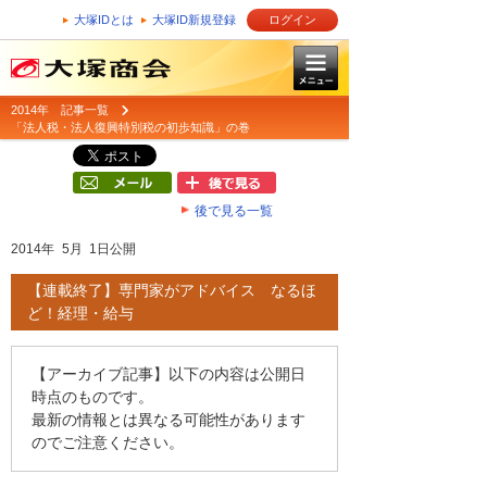
大塚IDとは
大塚ID新規登録
ログイン
2014年 記事一覧
「法人税・法人復興特別税の初歩知識」の巻
後で見る一覧
2014年 5月 1日公開
【連載終了】専門家がアドバイス なるほ
ど！経理・給与
【アーカイブ記事】以下の内容は公開日
時点のものです。
最新の情報とは異なる可能性があります
のでご注意ください。