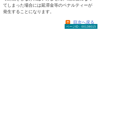
てしまった場合には延滞金等のペナルティーが
発生することになります。
目次へ戻る
ページID：00138015
その他、法人住民税、法人事業
税、地方法人特別税について
法人住民税等については法人税等と同様に一定
の税率を課税して計算します(下記リンク参
照)。法人税等と同じく当期利益が生じない場合
には法人住民税等は課税されません。
2014年4月号「所変われば税率も変わる？」
の巻
法人住民税には、当期利益に関係なく資本金お
よび従業員数により生じる法人均等割額の規定
があります。どんな赤字の会社であっても年間
最低70,000円の法人均等割額は発生します。