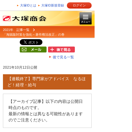
大塚IDとは
大塚ID新規登録
ログイン
2021年 記事一覧
「海賊版対策を強化～著作権法改正」の巻
後で見る一覧
2021年10月12日公開
【連載終了】専門家がアドバイス なるほ
ど！経理・給与
【アーカイブ記事】以下の内容は公開日
時点のものです。
最新の情報とは異なる可能性があります
のでご注意ください。