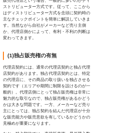
販売代理店という場合、一般的に多いのがディ
ストリビューター方式です。従って、ここから
はディストリビューター方式を念頭に契約時の
主なチェックポイントを簡単に解説していきま
す。当然ながら自社がメーカーなど売り主側
か、代理店側かによって、有利・不利の判断は
変わってきます。
(1)独占販売権の有無
代理店契約には、通常の代理店契約と独占代理
店契約があります。独占代理店契約とは、特定
の代理店に、その商品の取り扱いを独占させる
契約です（エリアや期間に制限を設けるのが一
般的）。代理店側にとって独占販売権は非常に
魅力的な取引なので、独占販売権があるかどう
かは大きな問題です。一方、メーカーなど売り
主にとっては、独占契約を結んだ代理店が十分
な販売能力や販売意欲を有しているかどうかの
見極めが重要になります。