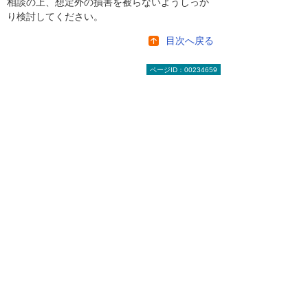
相談の上、想定外の損害を被らないようしっか
り検討してください。
目次へ戻る
ページID：00234659
【お知らせ】がんばる企業応援マ
ガジン最新記事のご紹介
2026年 8月 4日
成功法則をまねするより現実的な「失敗学」
（前編）
2026年 7月28日
基本から考える「休日」
2026年 7月28日
データから学ぶ知的財産権の今。技術力・ブ
ランド保護や資金調達のために