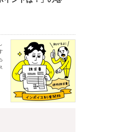
し
す
ち
ス