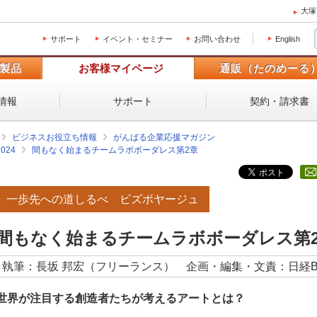
大塚
サポート
イベント・セミナー
お問い合わせ
English
製品
お客様マイページ
通販（たのめーる
情報
サポート
契約・請求書
ビジネスお役立ち情報
がんばる企業応援マガジン
2024
間もなく始まるチームラボボーダレス第2章
一歩先への道しるべ ビズボヤージュ
間もなく始まるチームラボボーダレス第
執筆：長坂 邦宏（フリーランス） 企画・編集・文責：日経
世界が注目する創造者たちが考えるアートとは？