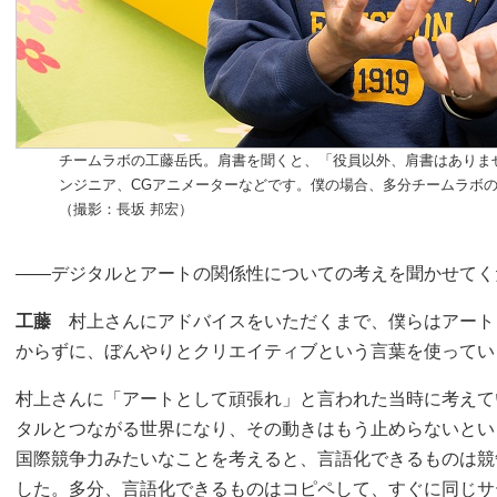
チームラボの工藤岳氏。肩書を聞くと、「役員以外、肩書はありま
ンジニア、CGアニメーターなどです。僕の場合、多分チームラボ
（撮影：長坂 邦宏）
――デジタルとアートの関係性についての考えを聞かせてく
工藤
村上さんにアドバイスをいただくまで、僕らはアート
からずに、ぼんやりとクリエイティブという言葉を使ってい
村上さんに「アートとして頑張れ」と言われた当時に考えて
タルとつながる世界になり、その動きはもう止めらないとい
国際競争力みたいなことを考えると、言語化できるものは競
した。多分、言語化できるものはコピペして、すぐに同じサ