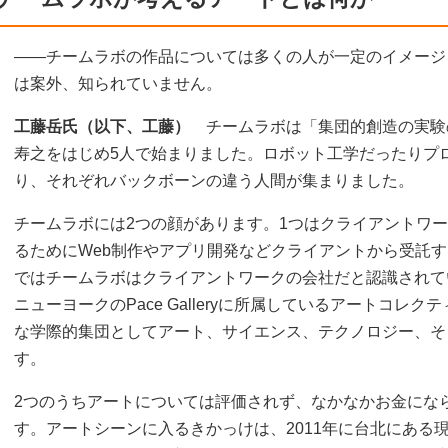
――チームラボの作品については多くの人が一定のイメージ
は案外、知られていません。
工藤岳氏（以下、工藤）
チームラボは「集団的創造の実験の
寿之をはじめ5人で始まりました。ロボット工学だったりプ
り、それぞれバックボーンの違う人間が集まりました。
チームラボには2つの顔があります。1つはクライアントワ
るためにWeb制作やアプリ開発などクライアントから受託
ではチームラボはクライアントワークの会社だと認識されて
ニューヨークのPace Galleryに所属しているアートコレ
な学際的集団としてアート、サイエンス、テクノロジー、そ
す。
2つのうちアートについては評価されず、なかなかお金にな
す。アートシーンに入るきかっけは、2011年に台北にある