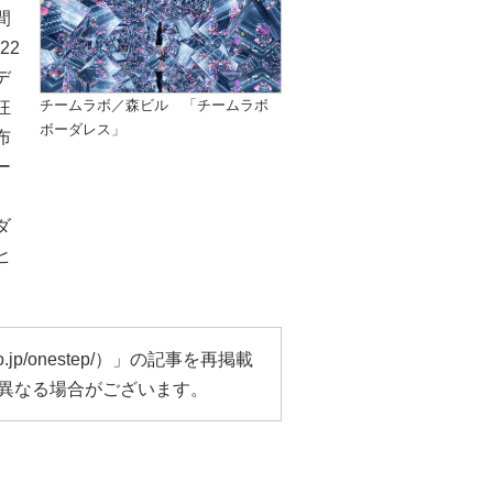
間
22
デ
チームラボ／森ビル 「チームラボ
狂
ボーダレス」
布
ー
ダ
ヒ
o.jp/onestep/
）」の記事を再掲載
異なる場合がございます。