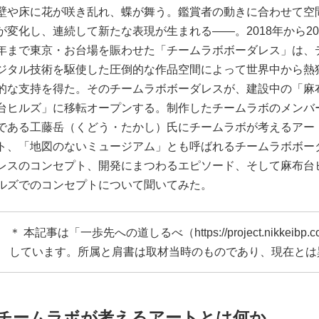
壁や床に花が咲き乱れ、蝶が舞う。鑑賞者の動きに合わせて空
が変化し、連続して新たな表現が生まれる――。2018年から20
年まで東京・お台場を賑わせた「チームラボボーダレス」は、
ジタル技術を駆使した圧倒的な作品空間によって世界中から熱
的な支持を得た。そのチームラボボーダレスが、建設中の「麻
台ヒルズ」に移転オープンする。制作したチームラボのメンバ
である工藤岳（くどう・たかし）氏にチームラボが考えるアー
ト、「地図のないミュージアム」とも呼ばれるチームラボボー
レスのコンセプト、開発にまつわるエピソード、そして麻布台
ルズでのコンセプトについて聞いてみた。
＊ 本記事は「一歩先への道しるべ（
https://project.nikkeibp.c
しています。所属と肩書は取材当時のものであり、現在とは
チームラボが考えるアートとは何か