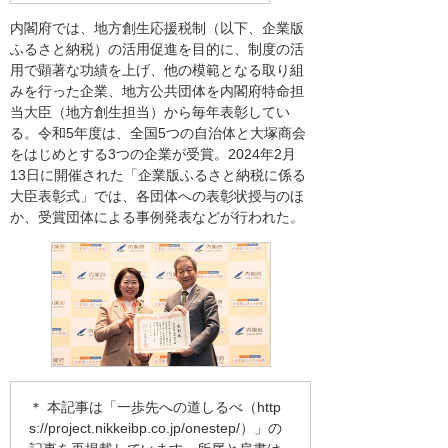
内閣府では、地方創生応援税制（以下、企業版
ふるさと納税）の活用促進を目的に、制度の活
用で顕著な功績を上げ、他の模範となる取り組
みを行った企業、地方公共団体を内閣府特命担
当大臣（地方創生担当）から毎年表彰してい
る。令和5年度は、全国5つの自治体と大塚商会
をはじめとする3つの企業が受賞。2024年2月
13日に開催された「企業版ふるさと納税に係る
大臣表彰式」では、各団体への表彰状授与のほ
か、受賞団体による事例発表などが行われた。
＊ 本記事は「一歩先への道しるべ（
http
s://project.nikkeibp.co.jp/onestep/
）」の