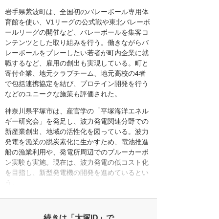
岩手県紫波町は、全国初のバレーボール専用体
育館を使い、V1リーグの公式戦や東北バレーボ
ールリーグの開催など、バレーボールを集客コ
ンテンツとした取り組みを行う。働きながらバ
レーボールをプレーしたい若者が町内企業に就
職するなど、雇用の創出も実現している。町と
寄付企業、地元クラブチーム、地元高校の4者
で包括連携協定を結び、プロテイン開発を行う
などのユニークな施策も評価された。
神奈川県平塚市は、産官学の「平塚海洋エネル
ギー研究会」を発足し、波力発電関連分野での
新産業創出、地域の活性化を図っている。波力
発電を漁業の脱炭素化に生かすため、電池推進
船の漁業利用や、発電所周辺でのブルーカーボ
ン実験も実施。現在は、波力発電の低コスト化
を目指し、新型発電機の開発を進めているとい
う。
続きは「大塚ID」で