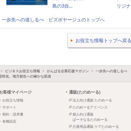
島の3自...
リジナル
一歩先への道しるべ ビズボヤージュのトップへ
お役立ち情報トップへ戻
ビジネスお役立ち情報
がんばる企業応援マガジン
一歩先への道しるべ 
活性化、地方創生への確かな筋道
お客様マイページ
通販(たのめーる)
お役立ち情報
法人向け通販 たのめーる
サポート
たのめーるアドバンス
契約・請求書
個人向け通販
ぱーそなるたのめーる
各種設定
介護用品通販 ケアたのめーる