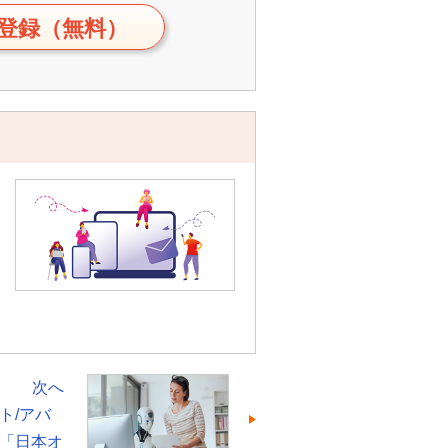
登録（無料）
次へ
ト/アバ
「日本オ