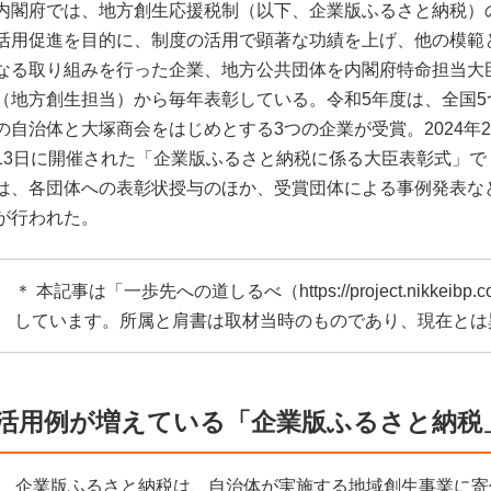
内閣府では、地方創生応援税制（以下、企業版ふるさと納税）
活用促進を目的に、制度の活用で顕著な功績を上げ、他の模範
なる取り組みを行った企業、地方公共団体を内閣府特命担当大
（地方創生担当）から毎年表彰している。令和5年度は、全国5
の自治体と大塚商会をはじめとする3つの企業が受賞。2024年
13日に開催された「企業版ふるさと納税に係る大臣表彰式」で
は、各団体への表彰状授与のほか、受賞団体による事例発表な
が行われた。
＊ 本記事は「一歩先への道しるべ（
https://project.nikkeibp.c
しています。所属と肩書は取材当時のものであり、現在とは
活用例が増えている「企業版ふるさと納税
企業版ふるさと納税は、自治体が実施する地域創生事業に寄