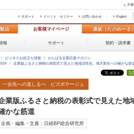
大塚
サポート
イベント・セミナー
お問い合わせ
English
製品
お客様マイページ
通販（たのめーる
情報
サポート
契約・請求書
ビジネスお役立ち情報
がんばる企業応援マガジン
2024
企業版ふるさと納税の表彰式で見えた地域活性化、地方創生への確かな筋
一歩先への道しるべ ビズボヤージュ
企業版ふるさと納税の表彰式で見えた地
確かな筋道
企画・編集・文責：日経BP総合研究所