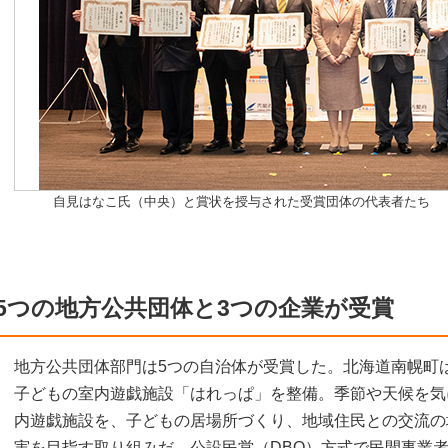
自見はなこ氏（中央）と賞状を授与された受賞団体の代表者たち
5つの地方公共団体と3つの企業が受賞
地方公共団体部門は5つの自治体が受賞した。北海道南幌町
子どもの室内遊戯施設「はれっぱ」を整備。季節や天候を気
内遊戯施設を、子どもの居場所づくり、地域住民との交流の
実を目指す取り組みだ。公設民営（DBO）方式で民間事業