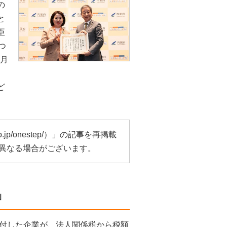
の
と
臣
つ
2月
ど
o.jp/onestep/
）」の記事を再掲載
異なる場合がございます。
」
付した企業が、法人関係税から税額