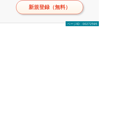
新規登録（無料）
ページID：00272595
「がんばる企業応援マガジン」見
逃し防止！
新しい記事が公開されたら、ご登録のメー
ルアドレス（大塚ID）へお知らせします。
月2回程度のまとめ配信ですので、ぜひご登
録ください。
新着記事情報の受け取り設定をする
メールのサンプルを確認する（PDFファイ
ルが開きます）