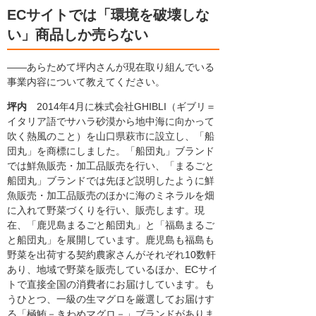
ECサイトでは「環境を破壊しな
い」商品しか売らない
――あらためて坪内さんが現在取り組んでいる
事業内容について教えてください。
坪内
2014年4月に株式会社GHIBLI（ギブリ＝
イタリア語でサハラ砂漠から地中海に向かって
吹く熱風のこと）を山口県萩市に設立し、「船
団丸」を商標にしました。「船団丸」ブランド
では鮮魚販売・加工品販売を行い、「まるごと
船団丸」ブランドでは先ほど説明したように鮮
魚販売・加工品販売のほかに海のミネラルを畑
に入れて野菜づくりを行い、販売します。現
在、「鹿児島まるごと船団丸」と「福島まるご
と船団丸」を展開しています。鹿児島も福島も
野菜を出荷する契約農家さんがそれぞれ10数軒
あり、地域で野菜を販売しているほか、ECサイ
トで直接全国の消費者にお届けしています。も
うひとつ、一級の生マグロを厳選してお届けす
る「極鮪－きわめマグロ－」ブランドがありま