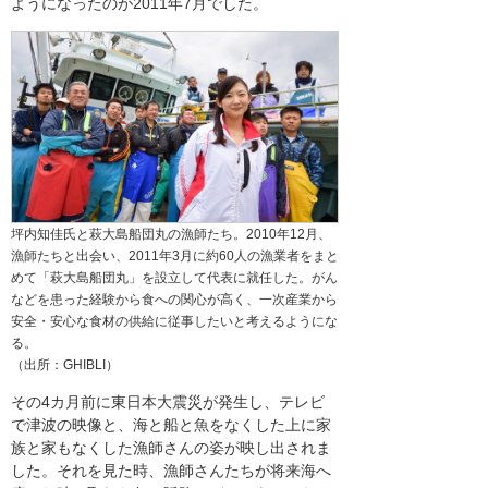
ようになったのが2011年7月でした。
坪内知佳氏と萩大島船団丸の漁師たち。2010年12月、
漁師たちと出会い、2011年3月に約60人の漁業者をまと
めて「萩大島船団丸」を設立して代表に就任した。がん
などを患った経験から食への関心が高く、一次産業から
安全・安心な食材の供給に従事したいと考えるようにな
る。
（出所：GHIBLI）
その4カ月前に東日本大震災が発生し、テレビ
で津波の映像と、海と船と魚をなくした上に家
族と家もなくした漁師さんの姿が映し出されま
した。それを見た時、漁師さんたちが将来海へ