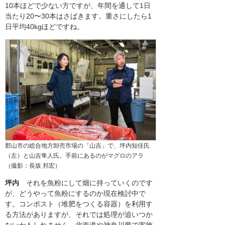
10本ほどで少ない方ですが、年間を通して1日
当たり20〜30本はさばきます。重さにしたら1
日平均40kgほどですね。
郡山市の総合地方卸売市場の「山吉」で、坪内知佳氏
（左）と山吉隼人氏。手前にあるのがマグロのアラ
（撮影：長坂 邦宏）
坪内
それを魚粉にして畑に持っていくのです
が、どうやって魚粉にするのか現在検討中で
す。コンポスト（堆肥をつくる容器）を利用す
る方法がありますが、それでは処理が追いつか
ないかもしれません。北海道や神奈川県で実施