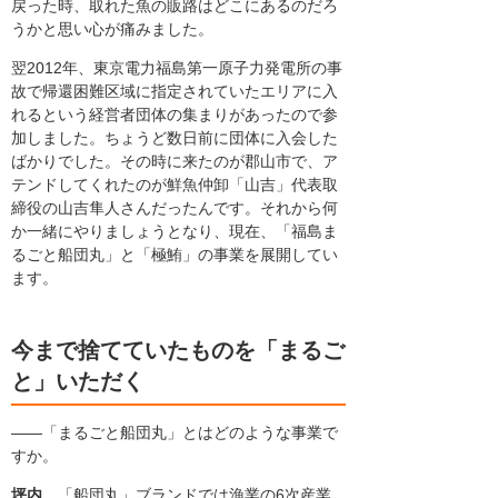
戻った時、取れた魚の販路はどこにあるのだろ
うかと思い心が痛みました。
翌2012年、東京電力福島第一原子力発電所の事
故で帰還困難区域に指定されていたエリアに入
れるという経営者団体の集まりがあったので参
加しました。ちょうど数日前に団体に入会した
ばかりでした。その時に来たのが郡山市で、ア
テンドしてくれたのが鮮魚仲卸「山吉」代表取
締役の山吉隼人さんだったんです。それから何
か一緒にやりましょうとなり、現在、「福島ま
るごと船団丸」と「極鮪」の事業を展開してい
ます。
今まで捨てていたものを「まるご
と」いただく
――「まるごと船団丸」とはどのような事業で
すか。
坪内
「船団丸」ブランドでは漁業の6次産業