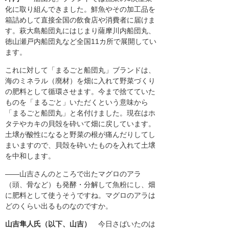
化に取り組んできました。鮮魚やその加工品を
箱詰めして直接全国の飲食店や消費者に届けま
す。萩大島船団丸にはじまり薩摩川内船団丸、
徳山瀬戸内船団丸など全国11カ所で展開してい
ます。
これに対して「まるごと船団丸」ブランドは、
海のミネラル（廃材）を畑に入れて野菜づくり
の肥料として循環させます。今まで捨てていた
ものを「まるごと」いただくという意味から
「まるごと船団丸」と名付けました。現在はホ
タテやカキの貝殻を砕いて畑に戻しています。
土壌が酸性になると野菜の根が痛んだりしてし
まいますので、貝殻を砕いたものを入れて土壌
を中和します。
――山吉さんのところで出たマグロのアラ
（頭、骨など）も発酵・分解して魚粉にし、畑
に肥料として使うそうですね。マグロのアラは
どのくらい出るものなのですか。
山吉隼人氏（以下、山吉）
今日さばいたのは