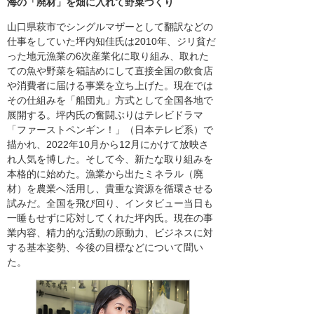
海の「廃材」を畑に入れて野菜づくり
山口県萩市でシングルマザーとして翻訳などの
仕事をしていた坪内知佳氏は2010年、ジリ貧だ
った地元漁業の6次産業化に取り組み、取れた
ての魚や野菜を箱詰めにして直接全国の飲食店
や消費者に届ける事業を立ち上げた。現在では
その仕組みを「船団丸」方式として全国各地で
展開する。坪内氏の奮闘ぶりはテレビドラマ
「ファーストペンギン！」（日本テレビ系）で
描かれ、2022年10月から12月にかけて放映さ
れ人気を博した。そして今、新たな取り組みを
本格的に始めた。漁業から出たミネラル（廃
材）を農業へ活用し、貴重な資源を循環させる
試みだ。全国を飛び回り、インタビュー当日も
一睡もせずに応対してくれた坪内氏。現在の事
業内容、精力的な活動の原動力、ビジネスに対
する基本姿勢、今後の目標などについて聞い
た。