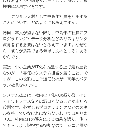
市役所などで申請をサポートしているので、積
極的に活用すべきです。
――デジタル人材として中高年社員を活用する
ことについて、どのようにお考えですか。
角田
本人が望まない限り、中高年の社員にプ
ログラミングやデータ分析などのリスキリング
教育をする必要はないと考えています。なぜな
ら、彼らが活躍できる領域は別のところにある
からです。
実は、中小企業がIT化を推進する上で最も重要
なのが、「専任のシステム担当を置くこと」で
すが、この役割にこそ適任なのが中高年のベテ
ラン社員なのです。
システム担当は、社内のIT化の旗振り役、そし
てアウトソース先との窓口となることが主たる
役割です。必ずしもプログラミングなどのスキ
ルを持っていなければならないわけではありま
せん。社内にITの導入による効果を語り、使っ
てもらうよう説得する役割なので、シニア層や