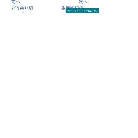
前へ
次へ
どう乗り切
生産性10倍
ページID：00264919
る？「2025
も可能？ AI
年の崖...
活用の...
有識者に聞く 今日から始める経営改革のト
ップへ
お役立ち情報トップへ戻る
ナビゲーションメニュー
ビジネスお役立ち情報
がんばる企業応援マガジン
有識者に聞く 今日から始める経営改革