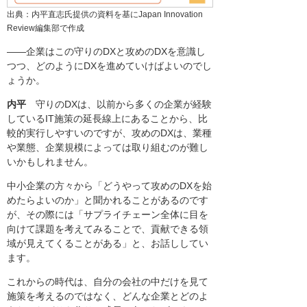
出典：内平直志氏提供の資料を基にJapan Innovation
Review編集部で作成
――企業はこの守りのDXと攻めのDXを意識し
つつ、どのようにDXを進めていけばよいのでし
ょうか。
内平
守りのDXは、以前から多くの企業が経験
しているIT施策の延長線上にあることから、比
較的実行しやすいのですが、攻めのDXは、業種
や業態、企業規模によっては取り組むのが難し
いかもしれません。
中小企業の方々から「どうやって攻めのDXを始
めたらよいのか」と聞かれることがあるのです
が、その際には「サプライチェーン全体に目を
向けて課題を考えてみることで、貢献できる領
域が見えてくることがある」と、お話ししてい
ます。
これからの時代は、自分の会社の中だけを見て
施策を考えるのではなく、どんな企業とどのよ