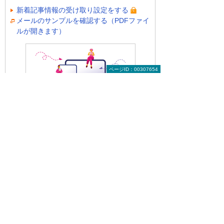
新着記事情報の受け取り設定をする
メールのサンプルを確認する（PDFファイ
ルが開きます）
ページID：00307654
前へ
次へ
ノーコードや
採用を科学的
AIの普及で中
に分析する採
小企業...
用学（前編）
有識者に聞く 今日から始める経営改革のト