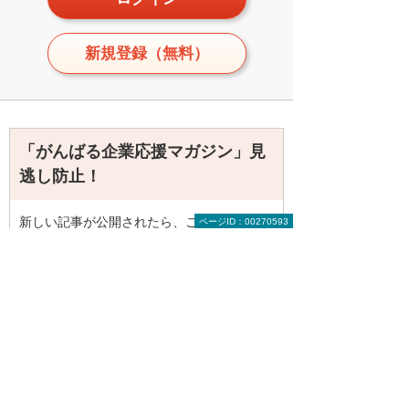
新規登録（無料）
「がんばる企業応援マガジン」見
逃し防止！
新しい記事が公開されたら、ご登録のメー
ページID：00270593
ルアドレス（大塚ID）へお知らせします。
月2回程度のまとめ配信ですので、ぜひご登
録ください。
新着記事情報の受け取り設定をする
メールのサンプルを確認する（PDFファイ
ルが開きます）