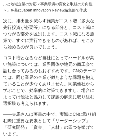
ルと地域企業の対応＜事業環境の変化と取組の方向性
＞」を基にJapan Innovation Review編集部で作成
次に、排出量を減らす施策がコスト増（多大な
先行投資が必要等）になる部分と、コスト減に
つながる部分を区別します。コスト減になる施
策で、すぐに実行できるものがあれば、そこか
ら始めるのが良いでしょう。
コスト増となるなど自社にとってハードルが高
い施策については、業界団体や地元の商工会で
話し合ってみるのもおすすめです。CNのテーマ
では、同じ業界の企業が似たような課題を抱え
ていることが少なくありません。同業他社から
学ぶことで、効率的に対策できますし、場合に
よっては他社と協力して課題の解決に取り組む
選択肢も考えられます。
――夫馬さんは著書の中で、実際にCNに取り組
む際に重要な要素として「リーダーシップ」
「研究開発」「資金」「人材」の四つを挙げて
います。