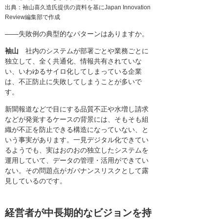
出典：袖山喜久造氏提供の資料を基にJapan Innovation
Review編集部で作成
――失敗例の典型的なパターンはありますか。
袖山
社内のシステムが部署ごとや業務ごとに
独立して、全く共通化、情報共有されていな
い、いわゆるサイロ化してしまっている企業
は、不正防止に失敗してしまうことが多いで
す。
新聞報道などで目にする品質不正や水増し請求
などが発覚するケースの背景には、そもそも組
織が不正を防止できる構造になっていない、と
いう事実があります。一見デジタル化できてい
るようでも、実はおのおの独立したシステムを
運用していて、データの管理・活用ができてい
ない。その問題点がガバナンスリスクとして露
見しているのです。
経営者が中長期的なビジョンを持