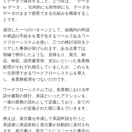
てデータで保存すること。三つ目は、「データ
to データ」。社内的にも対外的にも、データを
データのままで授受できる仕組みを構築するこ
とです。
成功した一つのパターンとして、組織内の申請
や承認の手続きを電子化するツールであるワー
クフローシステムを使い、三つの検討項目をク
リアした事例が挙げられます。ある企業では、
前編で例示したような、見積もり、発注、納
品、検収、請求書受領、支払いといった各業務
処理がそれぞれ独立していましたが、これらを
一元管理できるワークフローシステムを導入
し、各業務処理をつないだのです。
ワークフローシステムでは、各業務における申
請や書類の発行、承認といったアクションを、
一連の業務の流れとして定義しており、全ての
アクションが定義された順に進んでいきます。
例えば、発注書を作成して承認申請を行うと、
承認者に承認依頼と発注書が自動的に送付され
ます。発注書は、取引ごとにユニークな番号が