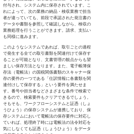
付与され、システム内に保存されています。こ
れによって、次の業務の納品・検収業務で担当
者が違っていても、前段で承認された発注書の
データや書類を参照して確認しながら、検収の
業務処理を行うことができます。請求、支払い
も同様に進みます。
このようなシステムであれば、取引ごとの過程
で発生する全ての取引書類を関連付けて保存す
ることが可能となり、文書管理の観点からも望
ましい保存方法となります。また、電子帳簿保
存法（電帳法）の国税関係書類のスキャナー保
存の要件の一つである「仕訳情報に各書類を関
連付けして保存する」という要件を満たせま
す。番号や担当者などさまざまな条件で検索で
きるので、検索要件もクリアできるでしょう。
そもそも、ワークフローシステムと証憑（しょ
うひょう）の保存システムが連携しており、保
存システムにおいて電帳法の保存要件に対応し
ていれば、処理終了時には電帳法の法令対応を
気にしなくても証憑（しょうひょう）をデータ