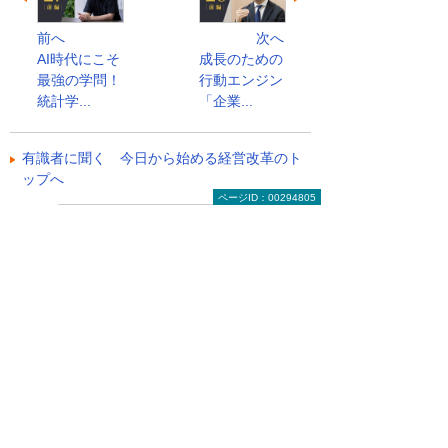
前へ
次へ
AI時代にこそ
成長のための
最強の学問！
行動エンジン
統計学...
「企業...
有識者に聞く 今日から始める経営改革のト
ップへ
ページID：00294805
お役立ち情報トップへ戻る
ナビゲーションメニュー
ビジネスお役立ち情報
がんばる企業応援マガジン
有識者に聞く 今日から始める経営改革