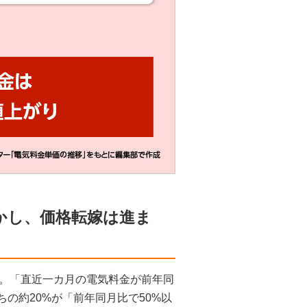
かし、価格転嫁は進ま
。「直近一カ月の電気料金が前年同
ちの約20%が「前年同月比で50%以