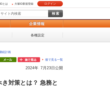
ログイン
IDとは
大塚ID新規登録
）
企業情報
各種設定
継続計画
後で見る一覧
2024年 7月23日公開
き対策とは？ 急務と