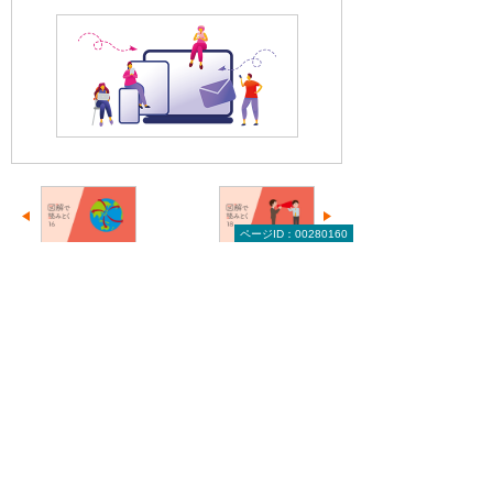
ページID：00280160
前へ
次へ
中小企業に人
不正を防ぐ
気の海外進出
「内部通報制
先を見...
度」～...
図解で読みとく 中小企業ビジネスナビのト
ップへ
お役立ち情報トップへ戻る