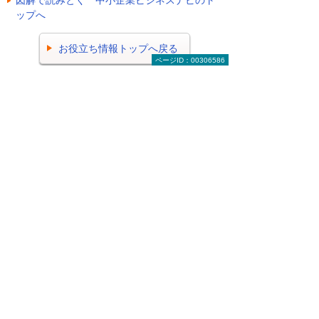
ップへ
お役立ち情報トップへ戻る
ページID：00306586
ナビゲーションメニュー
ビジネスお役立ち情報
がんばる企業応援マガジン
有識者に聞く 今日から始める経営改革
図解で読みとく 中小企業ビジネスナビ
2026年 記事一覧
2025年 記事一覧