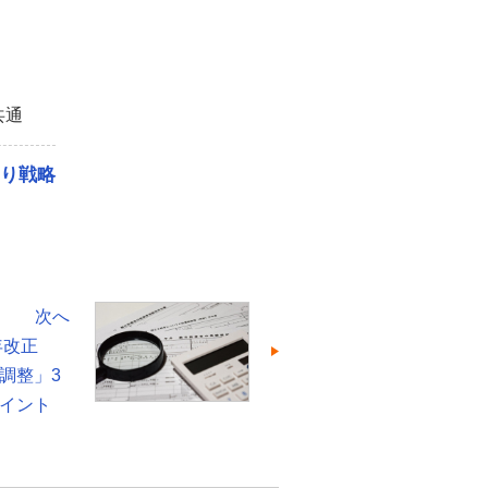
共通
残り戦略
次へ
2年改正
調整」3
イント