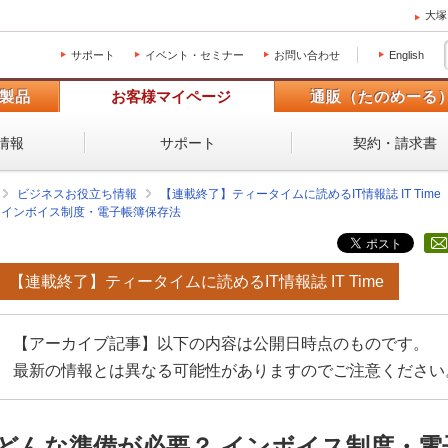
大塚
サポート
イベント・セミナー
お問い合わせ
English
製品
お客様マイページ
通販（たのめーる
情報
サポート
契約・請求書
ビジネスお役立ち情報
【連載終了】ティータイムに読めるIT情報誌 IT Time
 インボイス制度・電子帳簿保存法
【連載終了】ティータイムに読めるIT情報誌 IT Time
【アーカイブ記事】以下の内容は公開日時点のものです。
最新の情報とは異なる可能性がありますのでご注意ください
どんな準備が必要？ インボイス制度・電