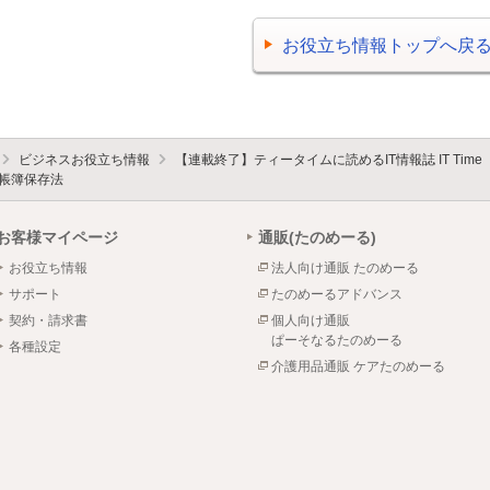
お役立ち情報トップへ戻
ビジネスお役立ち情報
【連載終了】ティータイムに読めるIT情報誌 IT Time
帳簿保存法
お客様マイページ
通販(たのめーる)
お役立ち情報
法人向け通販 たのめーる
サポート
たのめーるアドバンス
契約・請求書
個人向け通販
ぱーそなるたのめーる
各種設定
介護用品通販 ケアたのめーる