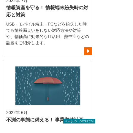
2022年 7月
情報資産を守る！ 情報端末紛失時の対
応と対策
USB・モバイル端末・PCなどを紛失した時
でも情報漏えいをしない対応方法や対策
や、物価高に効果的なIT活用、熱中症などの
話題をご紹介します。
2022年 6月
不測の事態に備える！ 事業継続計画
ページID：00292524
チェックリスト！