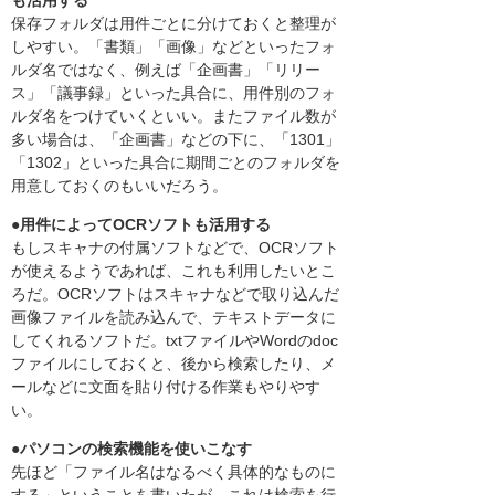
保存フォルダは用件ごとに分けておくと整理が
しやすい。「書類」「画像」などといったフォ
ルダ名ではなく、例えば「企画書」「リリー
ス」「議事録」といった具合に、用件別のフォ
ルダ名をつけていくといい。またファイル数が
多い場合は、「企画書」などの下に、「1301」
「1302」といった具合に期間ごとのフォルダを
用意しておくのもいいだろう。
●用件によってOCRソフトも活用する
もしスキャナの付属ソフトなどで、OCRソフト
が使えるようであれば、これも利用したいとこ
ろだ。OCRソフトはスキャナなどで取り込んだ
画像ファイルを読み込んで、テキストデータに
してくれるソフトだ。txtファイルやWordのdoc
ファイルにしておくと、後から検索したり、メ
ールなどに文面を貼り付ける作業もやりやす
い。
●パソコンの検索機能を使いこなす
先ほど「ファイル名はなるべく具体的なものに
する」ということを書いたが、これは検索を行